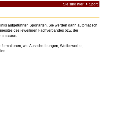
Sie sind hier:
Sport
e links aufgeführten Sportarten. Sie werden dann automatisch
omesites des jeweiligen Fachverbandes bzw. der
ommission.
 Informationen, wie Ausschreibungen, Wettbewerbe,
ien.